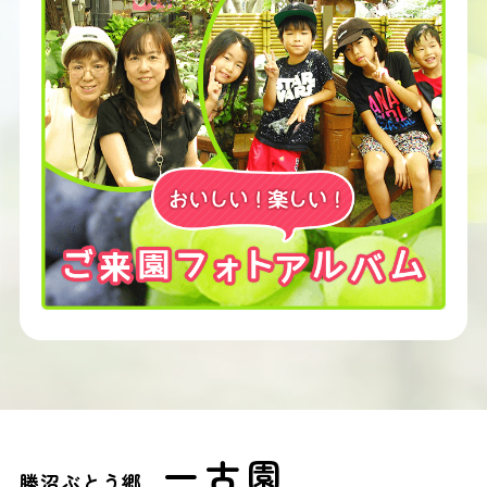
一古園
勝沼ぶとう郷