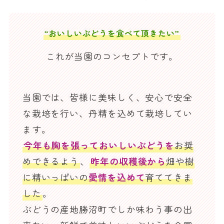
お問合せ
“おいしいぶどうを食べて頂きたい”
これが当園のコンセプトです。
お電話でのお問合せ
0553-44-0095
当園では、皆様に美味しく、安心で安全
FAXでのお問合せ
な栽培を行い、丹精を込めて栽培してい
0553-44-1095
ます。
今年も胸を張っておいしいぶどうを
お奨
注文書
ダウンロード
めできるよう
、
昨年の収穫後から
畑や樹
に精いっぱいの
愛情を込めて
育ててきま
した
。
ぶどうの産地勝沼町でしか味わう事の出