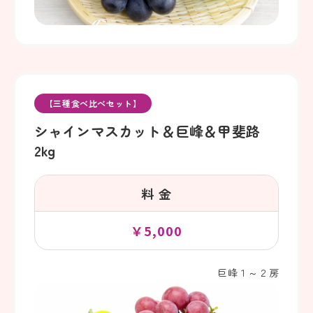
【三種食べ比べセット】
シャインマスカット＆巨峰＆甲斐路
2kg
料 金
￥5,000
巨峰１～２房