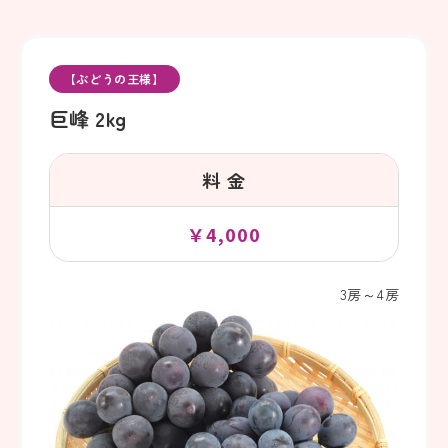
【ぶどうの王様】
巨峰 2kg
料 金
￥4,000
3房～4房