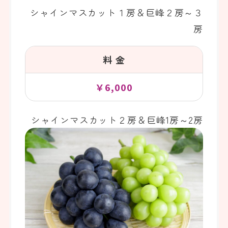
シャインマスカット１房＆巨峰２房～３
房
料 金
￥6,000
シャインマスカット２房＆巨峰1房～2房