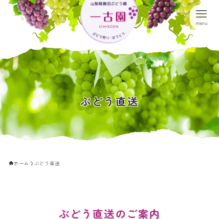
menu
ホーム
ぶどう狩り
ぶどう直送
ぶどうの品種
ぶどう直送
ホーム
ぶどう直送
お食事
園内紹介・アクセス
ぶどう直送のご案内