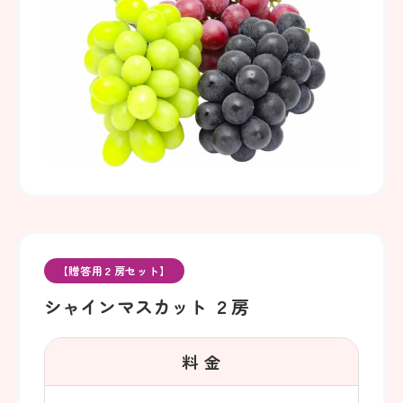
【贈答用２房セット】
シャインマスカット ２房
料 金